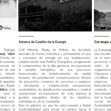
l
Sistema de Gestión de la Energía
Estrategia
e Diálogo
CAP Minería, Planta de Pellets, ha decidido
La Estrate
anza Valor
abordar de forma sistémica y permanente el uso
una iniciat
l Fondo de
y consumo de energía en sus instalaciones,
en el marc
e Economía.
estableciendo una Política Energética, asegurando
proyecto s
puesta de
el compromiso de la alta gerencia, incorporando
entre la
ión de una
la variable energética en sus procesos
organizaci
 y brinde
transversales de fortalecimiento de capital
Chacayes, 
munidades,
humano, documentación, comunicaciones, diseño
cordillera
de grandes
de proyectos, compras de servicios y equipos,
empresa 
xto, Rubik,
y diseñando y estableciendo mecanismos
hidroeléc
blico
, está
sustentables de planificación energética y control
contexto, 
 será el
operacional, incorporando de esta manera la
documento 
idad, o la
gestión energética dentro de los objetivos
del la loca
ermanente.
estratégicos de la compañía.
social d
1 meses de
Para lo anterior es que ha seleccionado a Rubik
Sustentab
tudiará la
Sustentabilidad para iniciar el camino hacia el
técnico pa