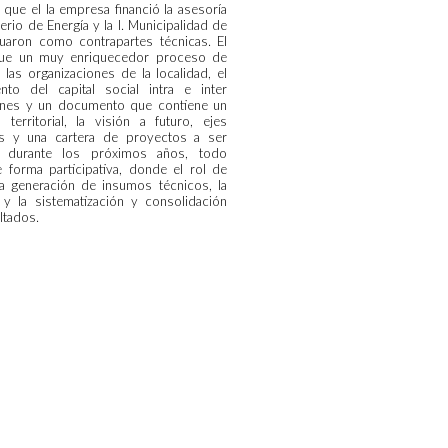
que el la empresa financió la asesoría
terio de Energía y la I. Municipalidad de
tuaron como contrapartes técnicas. El
fue un muy enriquecedor proceso de
 las organizaciones de la localidad, el
iento del capital social intra e inter
ones y un documento que contiene un
 territorial, la visión a futuro, ejes
os y una cartera de proyectos a ser
s durante los próximos años, todo
e forma participativa, donde el rol de
la generación de insumos técnicos, la
n, y la sistematización y consolidación
ultados.