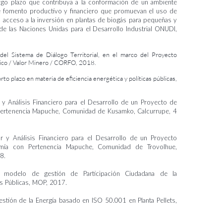
rgo plazo que contribuya a la conformación de un ambiente
e fomento productivo y financiero que promuevan el uso de
 el acceso a la inversión en plantas de biogás para pequeñas y
de las Naciones Unidas para el Desarrollo Industrial ONUDI,
 del Sistema de Diálogo Territorial, en el marco del Proyecto
blico / Valor Minero / CORFO, 2018.
to plazo en materia de eficiencia energética y políticas públicas,
 y Análisis Financiero para el Desarrollo de un Proyecto de
Pertenencia Mapuche, Comunidad de Kusamko, Calcurrupe
, 4
r y Análisis Financiero para el Desarrollo de un Proyecto
omía con Pertenencia Mapuche, Comunidad de Trovolhue,
8.
l modelo de gestión de Participación Ciudadana de la
 Públicas, MOP, 2017.
stión de la Energía basado en ISO 50.001 en Planta Pellets,