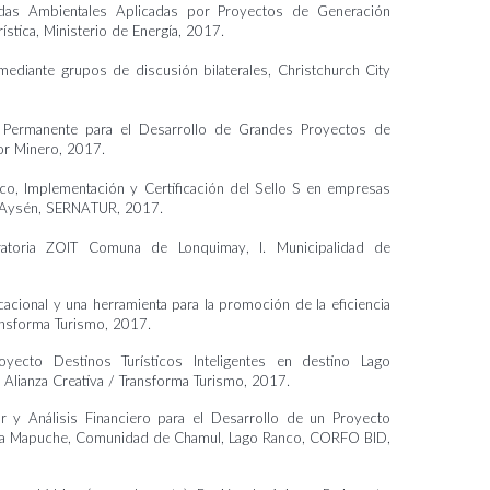
das Ambientales Aplicadas por Proyectos de Generación
rística, Ministerio de Energía, 2017.
iante grupos de discusión bilaterales, Christchurch City
 Permanente para el Desarrollo de Grandes Proyectos de
lor Minero, 2017.
o, Implementación y Certificación del Sello S en empresas
de Aysén, SERNATUR, 2017.
ratoria ZOIT Comuna de Lonquimay, I. Municipalidad de
cacional y una herramienta para la promoción de la eficiencia
ansforma Turismo, 2017.
yecto Destinos Turísticos Inteligentes en destino Lago
 Alianza Creativa / Transforma Turismo, 2017.
r y Análisis Financiero para el Desarrollo de un Proyecto
ncia Mapuche, Comunidad de Chamul, Lago Ranco, CORFO BID,