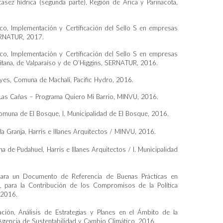
casez hídrica (segunda parte), Región de Arica y Parinacota,
o, Implementación y Certificación del Sello S en empresas
ERNATUR, 2017.
o, Implementación y Certificación del Sello S en empresas
tana, de Valparaíso y de O’Higgins, SERNATUR, 2016.
ayes, Comuna de Machalí, Pacific Hydro, 2016.
 Las Cañas – Programa Quiero Mi Barrio, MINVU, 2016.
 Comuna de El Bosque, I. Municipalidad de El Bosque, 2016.
a Granja, Harris e Illanes Arquitectos / MINVU, 2016.
de Pudahuel, Harris e Illanes Arquitectos / I. Municipalidad
 para un Documento de Referencia de Buenas Prácticas en
e, para la Contribución de los Compromisos de la Política
 2016.
zación, Análisis de Estrategias y Planes en el Ámbito de la
 Agencia de Sustentabilidad y Cambio Climático, 2016.