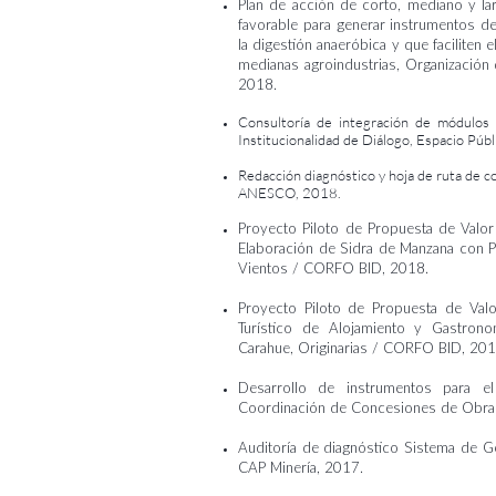
Plan de acción de corto, mediano y la
favorable para generar instrumentos d
la digestión anaeróbica y que faciliten
medianas agroindustrias, Organización 
2018.
Consultoría de integración de módulos
Institucionalidad de Diálogo, Espacio Pú
Redacción diagnóstico y hoja de ruta de cor
ANESCO, 2018.
Proyecto Piloto de Propuesta de Valor
Elaboración de Sidra de Manzana con 
Vientos /
CORFO BID, 2018
.
Proyecto Piloto de Propuesta de Valo
Turístico de Alojamiento y Gastron
Carahue, Originarias / CORFO BID, 201
Desarrollo de instrumentos para e
Coordinación de Concesiones de Obras
Auditoría de diagnóstico Sistema de Ge
CAP Minería, 2017.