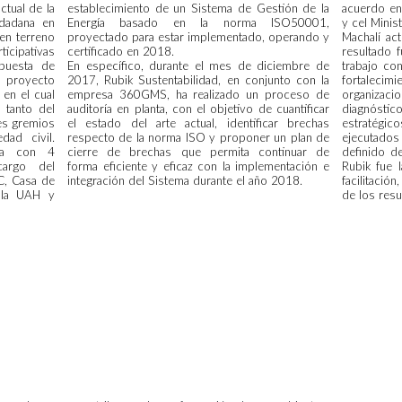
actual de la
establecimiento de un Sistema de Gestión de la
acuerdo en 
udadana en
Energía basado en la norma ISO50001,
y cel Minis
 en terreno
proyectado para estar implementado, operando y
Machalí ac
ticipativas
certificado en 2018.
resultado 
puesta de
En específico, durante el mes de diciembre de
trabajo con
el proyecto
2017, Rubik Sustentabilidad, en conjunto con la
fortalecim
en el cual
empresa 360GMS, ha realizado un proceso de
organizaci
, tanto del
auditoría en planta, con el objetivo de cuantificar
diagnóstico
es gremios
el estado del arte actual, identificar brechas
estratégic
ad civil.
respecto de la norma ISO y proponer un plan de
ejecutado
ula con 4
cierre de brechas que permita continuar de
definido d
cargo del
forma eficiente y eficaz con la implementación e
Rubik fue 
C, Casa de
integración del Sistema durante el año 2018.
facilitació
 la UAH y
de los res