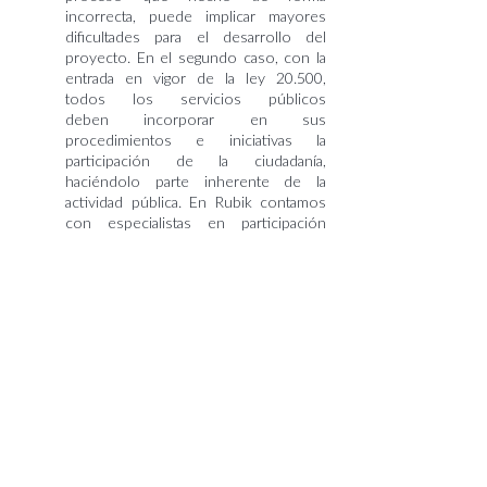
incorrecta, puede implicar
mayores
dificultades para el desarrollo del
proyecto. En el segundo caso,
con la
entrada en vigor de la ley 20.500,
todos los servicios públicos
deben
incorporar en sus
procedimientos e iniciativas la
participación de la
ciudadanía,
haciéndolo parte inherente de la
actividad pública. En Rubik
contamos
con especialistas en participación
ciudadana y facilitación, que
han
diseñado y ejecutado numerosos
procesos de participación ciudadana.
Habilitación Social:
El relacionamiento
comunitario y el trabajo con
los
stakeholders locales de un
territorio, ya sea en el marco de un
proyecto de
inversión o de otro tipo
de iniciativas, requiere que éstos
cuenten con
herramientas y
conocimientos que les permitan estar